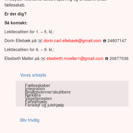
fællesskab.
Er det dig?
Så kontakt:
Lektiecaféen for 1. – 5. kl.:
Dorin Ellebæk på ✉️
dorin.carl.ellebaek@gmail.com
☎️ 24807147
Lektiecaféen for 6. – 9. kl.:
Elsebeth Møller på ✉️
elsebeth.moeller1@gmail.com
☎️ 20677536
Vores arbejde
Fællesskaber
Integration
Besøgsvenner/skubbere
Nørklere
Vågetjenesten
Førstehjælp
Ferielejr og julehjælp
Bliv frivillig