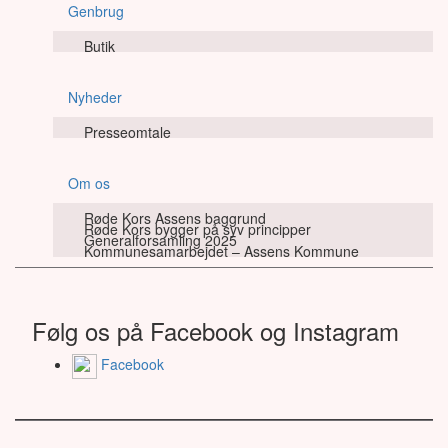
Genbrug
Butik
Nyheder
Presseomtale
Om os
Røde Kors Assens baggrund
Røde Kors bygger på syv principper
Generalforsamling 2025
Kommunesamarbejdet – Assens Kommune
Følg os på Facebook og Instagram
Facebook