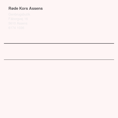
Røde Kors Assens
Genbrugsbutik
Fåborgvej 16
5610 Assens
6174 1036