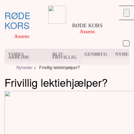
RØDE
KORS
RØDE KORS
Assens
Assens
VORES
BLIV
GENBRUG
NYHED
ARBEJDE
FRIVILLIG
Nyheder
>
Frivillig lektiehjælper?
Frivillig lektiehjælper?