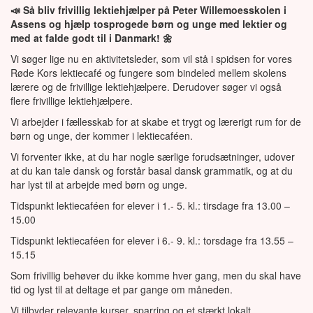
📣
Så bliv frivillig lektiehjælper på Peter Willemoesskolen i
Assens og hjælp tosprogede børn og unge med lektier og
med at falde godt til i Danmark!
🌼
Vi søger lige nu en aktivitetsleder, som vil stå i spidsen for vores
Røde Kors lektiecafé og fungere som bindeled mellem skolens
lærere og de frivillige lektiehjælpere. Derudover søger vi også
flere frivillige lektiehjælpere.
Vi arbejder i fællesskab for at skabe et trygt og lærerigt rum for de
børn og unge, der kommer i lektiecaféen.
Vi forventer ikke, at du har nogle særlige forudsætninger, udover
at du kan tale dansk og forstår basal dansk grammatik, og at du
har lyst til at arbejde med børn og unge.
Tidspunkt lektiecaféen for elever i 1.- 5. kl.: tirsdage fra 13.00 –
15.00
Tidspunkt lektiecaféen for elever i 6.- 9. kl.: torsdage fra 13.55 –
15.15
Som frivillig behøver du ikke komme hver gang, men du skal have
tid og lyst til at deltage et par gange om måneden.
Vi tilbyder relevante kurser, sparring og et stærkt lokalt