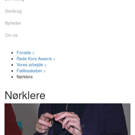
Genbrug
Nyheder
Om os
Forside >
Røde Kors Assens >
Vores arbejde >
Fællesskaber >
Nørklere
Nørklere