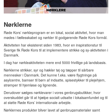
Nørklerne
Røde Kors' nørkleprogram er en lokal, social aktivitet, hvor man
mødes i fællesskabet og nørkler til godgørende Røde Kors formål.
Aktiviteten har eksisteret siden 1983, hvor en inspirationstur til
Sverige fik Røde Kors til at implementere strikke og sy-aktiviteten i
Danmark.
I dag har nørkleaktiviteten mere end 5000 frivillige på landsbasis.
Nørklerne strikker, syr og hækler tøj og tæpper til sårbare
mennesker i Danmark. Det kunne f.eks. være flygtninge på
asylcentre, bamser til børn af indsatte, spisestykker til plejehjem,
strømper til hjemløse og lignende.
Derudover sælges nørklevarer i vores genbrugsbutikker, hvor
overskuddet går til at hjælpe socialt udsatte i lokalsamfundet og til
at støtte Røde Kors’ internationale arbejde.
Nørklernes produkter bliver lavet af genbrugsmaterialer samt