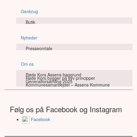
Genbrug
Butik
Nyheder
Presseomtale
Om os
Røde Kors Assens baggrund
Røde Kors bygger på syv principper
Generalforsamling 2025
Kommunesamarbejdet – Assens Kommune
Følg os på Facebook og Instagram
Facebook