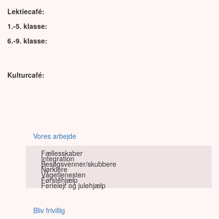
Lektiecafé:
1.-5. klasse:
6.-9. klasse:
Kulturcafé:
Vores arbejde
Fællesskaber
Integration
Besøgsvenner/skubbere
Nørklere
Vågetjenesten
Førstehjælp
Ferielejr og julehjælp
Bliv frivillig