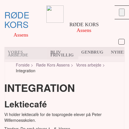
RØDE
KORS
RØDE KORS
Assens
Assens
VORES
BLIV
GENBRUG
NYHED
ARBEJDE
FRIVILLIG
Forside >
Røde Kors Assens >
Vores arbejde >
Integration
INTEGRATION
Lektiecafé
Vi holder lektiecafè for de tosprogede elever på Peter
Willemoesskolen.
Tirsdag: De små elever 1.- 5. klasse