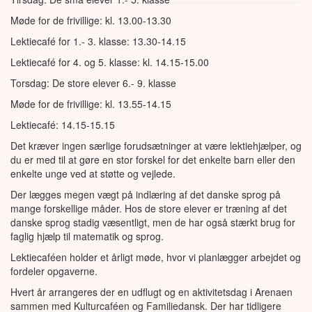
Møde for de frivillige: kl. 13.00-13.30
Butik
Presseomta
Lektiecafé for 1.- 3. klasse: 13.30-14.15
Fællesskaber
Lektiecafé for 4. og 5. klasse: kl. 14.15-15.00
Integration
Torsdag: De store elever 6.- 9. klasse
Besøgsvenner/skubbere
Møde for de frivillige: kl. 13.55-14.15
Nørklere
Lektiecafé: 14.15-15.15
Vågetjenesten
Det kræver ingen særlige forudsætninger at være lektiehjælper, og
du er med til at gøre en stor forskel for det enkelte barn eller den
Førstehjælp
enkelte unge ved at støtte og vejlede.
Ferielejr og julehjælp
Der lægges megen vægt på indlæring af det danske sprog på
mange forskellige måder. Hos de store elever er træning af det
danske sprog stadig væsentligt, men de har også stærkt brug for
faglig hjælp til matematik og sprog.
Lektiecaféen holder et årligt møde, hvor vi planlægger arbejdet og
fordeler opgaverne.
Hvert år arrangeres der en udflugt og en aktivitetsdag i Arenaen
sammen med Kulturcaféen og Familiedansk. Der har tidligere