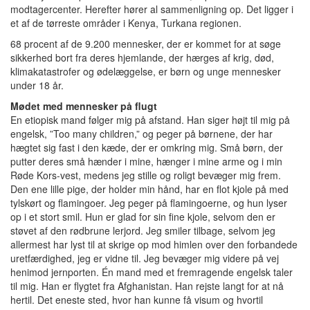
modtagercenter. Herefter hører al sammenligning op. Det ligger i
et af de tørreste områder i Kenya, Turkana regionen.
68 procent af de 9.200 mennesker, der er kommet for at søge
sikkerhed bort fra deres hjemlande, der hærges af krig, død,
klimakatastrofer og ødelæggelse, er børn og unge mennesker
under 18 år.
Mødet med mennesker på flugt
En etiopisk mand følger mig på afstand. Han siger højt til mig på
engelsk, ”Too many children,” og peger på børnene, der har
hægtet sig fast i den kæde, der er omkring mig. Små børn, der
putter deres små hænder i mine, hænger i mine arme og i min
Røde Kors-vest, medens jeg stille og roligt bevæger mig frem.
Den ene lille pige, der holder min hånd, har en flot kjole på med
tylskørt og flamingoer. Jeg peger på flamingoerne, og hun lyser
op i et stort smil. Hun er glad for sin fine kjole, selvom den er
støvet af den rødbrune lerjord. Jeg smiler tilbage, selvom jeg
allermest har lyst til at skrige op mod himlen over den forbandede
uretfærdighed, jeg er vidne til. Jeg bevæger mig videre på vej
henimod jernporten. Én mand med et fremragende engelsk taler
til mig. Han er flygtet fra Afghanistan. Han rejste langt for at nå
hertil. Det eneste sted, hvor han kunne få visum og hvortil