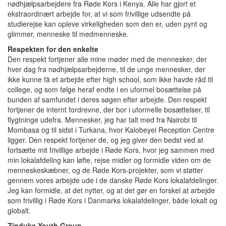
nødhjælpsarbejdere fra Røde Kors i Kenya. Alle har gjort et
ekstraordinært arbejde for, at vi som frivillige udsendte på
studierejse kan opleve virkeligheden som den er, uden pynt og
glimmer, menneske til medmenneske.
Respekten for den enkelte
Den respekt fortjener alle mine møder med de mennesker, der
hver dag fra nødhjælpsarbejderne, til de unge mennesker, der
ikke kunne få et arbejde efter high school, som ikke havde råd til
college, og som følge heraf endte i en uformel bosættelse på
bunden af samfundet i deres søgen efter arbejde. Den respekt
fortjener de internt fordrevne, der bor i uformelle bosættelser, til
flygtninge udefra. Mennesker, jeg har talt med fra Nairobi til
Mombasa og til sidst i Turkana, hvor Kalobeyei Reception Centre
ligger. Den respekt fortjener de, og jeg giver den bedst ved at
fortsætte mit frivillige arbejde i Røde Kors, hvor jeg sammen med
min lokalafdeling kan løfte, rejse midler og formidle viden om de
menneskeskæbner, og de Røde Kors-projekter, som vi støtter
gennem vores arbejde ude i de danske Røde Kors lokalafdelinger.
Jeg kan formidle, at det nytter, og at det gør en forskel at arbejde
som frivillig i Røde Kors i Danmarks lokalafdelinger, både lokalt og
globalt.
Zinduka Youth Group