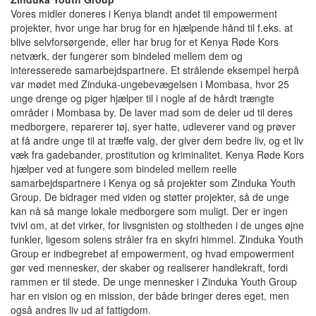
Vores midler doneres i Kenya blandt andet til empowerment
projekter, hvor unge har brug for en hjælpende hånd til f.eks. at
blive selvforsørgende, eller har brug for et Kenya Røde Kors
netværk, der fungerer som bindeled mellem dem og
interesserede samarbejdspartnere. Et strålende eksempel herpå
var mødet med Zinduka-ungebevægelsen i Mombasa, hvor 25
unge drenge og piger hjælper til i nogle af de hårdt trængte
områder i Mombasa by. De laver mad som de deler ud til deres
medborgere, reparerer tøj, syer hatte, udleverer vand og prøver
at få andre unge til at træffe valg, der giver dem bedre liv, og et liv
væk fra gadebander, prostitution og kriminalitet. Kenya Røde Kors
hjælper ved at fungere som bindeled mellem reelle
samarbejdspartnere i Kenya og så projekter som Zinduka Youth
Group. De bidrager med viden og støtter projekter, så de unge
kan nå så mange lokale medborgere som muligt. Der er ingen
tvivl om, at det virker, for livsgnisten og stoltheden i de unges øjne
funkler, ligesom solens stråler fra en skyfri himmel. Zinduka Youth
Group er indbegrebet af empowerment, og hvad empowerment
gør ved mennesker, der skaber og realiserer handlekraft, fordi
rammen er til stede. De unge mennesker i Zinduka Youth Group
har en vision og en mission, der både bringer deres eget, men
også andres liv ud af fattigdom.