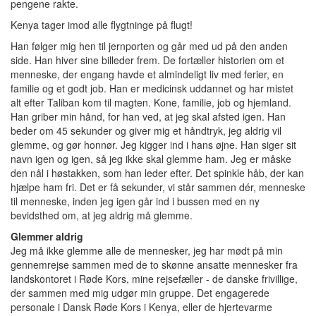
pengene rakte.
Kenya tager imod alle flygtninge på flugt!
Han følger mig hen til jernporten og går med ud på den anden
side. Han hiver sine billeder frem. De fortæller historien om et
menneske, der engang havde et almindeligt liv med ferier, en
familie og et godt job. Han er medicinsk uddannet og har mistet
alt efter Taliban kom til magten. Kone, familie, job og hjemland.
Han griber min hånd, for han ved, at jeg skal afsted igen. Han
beder om 45 sekunder og giver mig et håndtryk, jeg aldrig vil
glemme, og gør honnør. Jeg kigger ind i hans øjne. Han siger sit
navn igen og igen, så jeg ikke skal glemme ham. Jeg er måske
den nål i høstakken, som han leder efter. Det spinkle håb, der kan
hjælpe ham fri. Det er få sekunder, vi står sammen dér, menneske
til menneske, inden jeg igen går ind i bussen med en ny
bevidsthed om, at jeg aldrig må glemme.
Glemmer aldrig
Jeg må ikke glemme alle de mennesker, jeg har mødt på min
gennemrejse sammen med de to skønne ansatte mennesker fra
landskontoret i Røde Kors, mine rejsefæller - de danske frivillige,
der sammen med mig udgør min gruppe. Det engagerede
personale i Dansk Røde Kors i Kenya, eller de hjertevarme