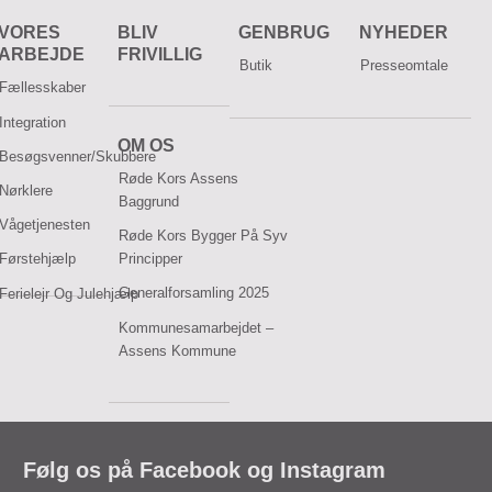
VORES
BLIV
GENBRUG
NYHEDER
ARBEJDE
FRIVILLIG
Butik
Presseomtale
Fællesskaber
Integration
OM OS
Besøgsvenner/skubbere
Røde Kors Assens
Nørklere
Baggrund
Vågetjenesten
Røde Kors Bygger På Syv
Principper
Førstehjælp
Generalforsamling 2025
Ferielejr Og Julehjælp
Kommunesamarbejdet –
Assens Kommune
Følg os på Facebook og Instagram