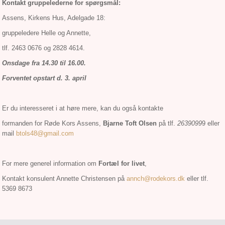
Kontakt gruppelederne for spørgsmål:
Assens, Kirkens Hus, Adelgade 18:
gruppeledere Helle og Annette,
tlf. 2463 0676 og 2828 4614.
Onsdage fra 14.30 til 16.00.
Forventet opstart d. 3. april
Er du interesseret i at høre mere, kan du også kontakte
formanden for Røde Kors Assens,
Bjarne Toft Olsen
på tlf.
2639099
9 eller
mail
btols48@gmail.com
For mere generel information om
Fortæl for livet
,
Kontakt konsulent Annette Christensen på
annch@rodekors.dk
eller tlf.
5369 8673