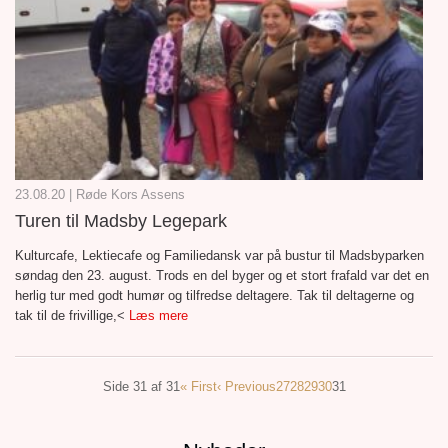
23.08.20 | Røde Kors Assens
Turen til Madsby Legepark
Kulturcafe, Lektiecafe og Familiedansk var på bustur til Madsbyparken
søndag den 23. august. Trods en del byger og et stort frafald var det en
herlig tur med godt humør og tilfredse deltagere. Tak til deltagerne og
tak til de frivillige,<
Læs mere
Side 31 af 31
« First
‹ Previous
27
28
29
30
31