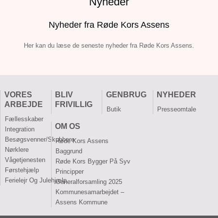
Nyheder
Nyheder fra Røde Kors Assens
Her kan du læse de seneste nyheder fra Røde Kors Assens.
VORES
BLIV
GENBRUG
NYHEDER
ARBEJDE
FRIVILLIG
Butik
Presseomtale
Fællesskaber
OM OS
Integration
Besøgsvenner/skubbere
Røde Kors Assens
Nørklere
Baggrund
Vågetjenesten
Røde Kors Bygger På Syv
Førstehjælp
Principper
Ferielejr Og Julehjælp
Generalforsamling 2025
Kommunesamarbejdet –
Assens Kommune